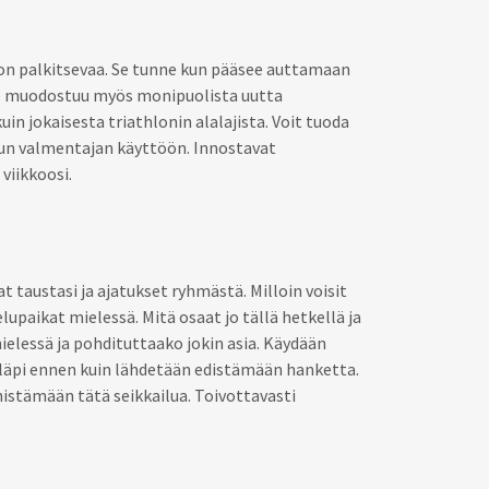
on palkitsevaa. Se tunne kun pääsee auttamaan
lle muodostuu myös monipuolista uutta
n jokaisesta triathlonin alalajista. Voit tuoda
un valmentajan käyttöön. Innostavat
viikkoosi.
t taustasi ja ajatukset ryhmästä. Milloin voisit
lupaikat mielessä. Mitä osaat jo tällä hetkellä ja
ielessä ja pohdituttaako jokin asia. Käydään
läpi ennen kuin lähdetään edistämään hanketta.
nistämään tätä seikkailua. Toivottavasti