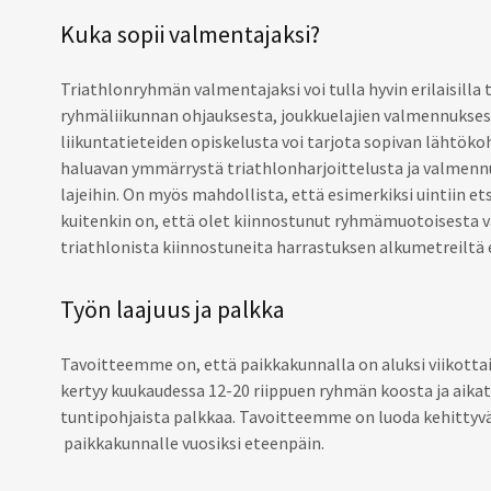
Kuka sopii valmentajaksi?
Triathlonryhmän valmentajaksi voi tulla hyvin erilaisilla
ryhmäliikunnan ohjauksesta, joukkuelajien valmennuksest
liikuntatieteiden opiskelusta voi tarjota sopivan lähtök
haluavan ymmärrystä triathlonharjoittelusta ja valmennuk
lajeihin. On myös mahdollista, että esimerkiksi uintiin et
kuitenkin on, että olet kiinnostunut ryhmämuotoisesta v
triathlonista kiinnostuneita harrastuksen alkumetreiltä 
Työn laajuus ja palkka
Tavoitteemme on, että paikkakunnalla on aluksi viikotta
kertyy kuukaudessa 12-20 riippuen ryhmän koosta ja aika
tuntipohjaista palkkaa. Tavoitteemme on luoda kehittyvä
paikkakunnalle vuosiksi eteenpäin.