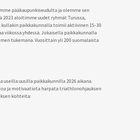
itimme pääkaupunkiseudulta ja olemme sen
lä 2023 aloitimme uudet ryhmät Turussa,
ä kullakin paikkakunnalla toimii aktiivinen 15-30
a viikossa yhdessä. Jokaisella paikkakunnalla
omen tukemana. Vuosittain yli 200 suomalaista
seilla uusilla paikkakunnilla 2026 aikana.
ntoa ja motivaatiota harpata triathlonohjauksen
uksen kohteita: