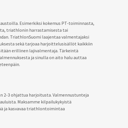
 taustoilla. Esimerkiksi kokemus PT-toiminnasta,
a, triathlonin harrastamisesta tai
ohdan. TriathlonSuomi laajentaa valmentajaksi
sesta sekä tarjoaa harjoittelusisällöt kaikkiin
sitään erillinen lajivalmentaja. Tärkeintä
almennuksesta ja sinulla on aito halu auttaa
eteenpäin.
in 2-3 ohjattua harjoitusta. Valmennustunteja
tauluista. Maksamme kilpailukykyistä
ä ja kasvavaa triathlontoimintaa