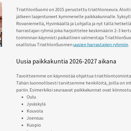
TriathlonSuomi on 2015 perustettu triathlonseura. Alo
jälkeen laajentuneet kymmenelle paikkakunnalle. Syksyl
Rovaniemellä, Hyvinkäällä ja Lohjalla ja nyt tällä hetkell
harrastajan ryhmä joka harjoittelee keskimäärin 2-3 kerta
toiminnan käynnisti paikallinen valmentaja TriathlonSu
osallistuu TriathlonSuomen
uusien harrastajien ryhmiin
.
Uusia paikkakuntia 2026-2027 aikana
Tavoitteemme on käynnistää ohjattua triathlontoimintaa u
Tähän luonnollisesti tarvitsemme henkilöitä, joilla on i
pariin. Esimerkiksi seuraavat paikkakunnat ovat kiinnost
Oulu
Jyväskylä
Kouvola
Joensuu
Kuopio