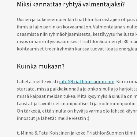
Miksi kannattaa ryhtyä valmentajaksi?
Uusien ja kokeneempienkin triathlonharrastajien ohjaus 
ihmisiä lajin pariin on korvaamaton. Valmentajana sinu
osaamista niin ryhmäohjaamisesta, kestävyysurheilusta kui
myös oman erityisosaamisesi TriathlonSuomen yli 30 mu
kohtaamiset treeniryhmän kanssa tuovat iloa ja energiaa 
Kuinka mukaan?
Lähetä meille viesti
info@triathlonsuomi.com
. Kerro oma
startata, missä paikkakunnalla ja onko sinulla jo harjoitte
missä kaipaat meidän tukea. Mitä kysymyksiä sinulla on m
taustat ja tavoitteet monipuolisesti ja molemminpuolin 
On tärkeää, että sinulla on hyvä ja varma olo lähteä käyn
innostut ja lähetät meille viestin :)
t. Minna & Tatu Koistinen ja koko TriathlonSuomen tiimi