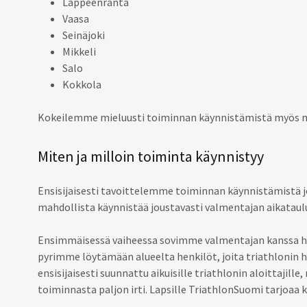
Lappeenranta
Vaasa
Seinäjoki
Mikkeli
Salo
Kokkola
Kokeilemme mieluusti toiminnan käynnistämistä myös mui
Miten ja milloin toiminta käynnistyy
Ensisijaisesti tavoittelemme toiminnan käynnistämistä j
mahdollista käynnistää joustavasti valmentajan aikatau
Ensimmäisessä vaiheessa sovimme valmentajan kanssa harj
pyrimme löytämään alueelta henkilöt, joita triathlonin
ensisijaisesti suunnattu aikuisille triathlonin aloittajil
toiminnasta paljon irti. Lapsille TriathlonSuomi tarjoaa