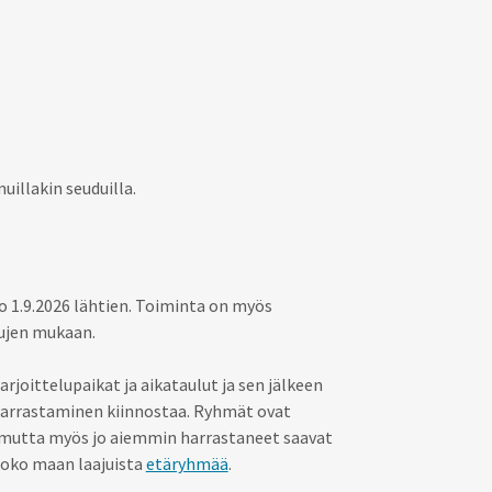
llakin seuduilla.
o 1.9.2026 lähtien. Toiminta on myös
lujen mukaan.
oittelupaikat ja aikataulut ja sen jälkeen
 harrastaminen kiinnostaa. Ryhmät ovat
le, mutta myös jo aiemmin harrastaneet saavat
 koko maan laajuista
etäryhmää
.